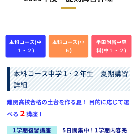
本科コース(中
本科コース(小
半田附属中専
１・２)
６)
科(中１・２)
本科コース中学１･２年生 夏期講習
詳細
難関高校合格の土台を作る夏！
目的に応じて選
２
べる
講座！
1学期復習講座
5日間集中！1学期内容完